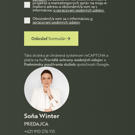
projekte a marketingových správ na moju e-
mailovú adresu a oboznámil/a som sa s
informáciou
o spracúvaní osobných údajov
.
Oboznámil/a som sa s informáciou
o
spracúvaní osobných údajov
.
Odoslať
formulár
Táto stránka je chránená systémom reCAPTCHA a
platia na ňu
Pravidlá ochrany osobných údajov
a
Podmienky používania služieb
spoločnosti Google.
Soňa Winter
PREDAJCA
+421 910 276 115