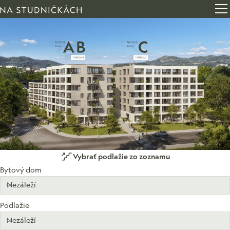
Otv
Ponuka bytov
Vybrať podlažie zo zoznamu
Bytový dom
Podlažie