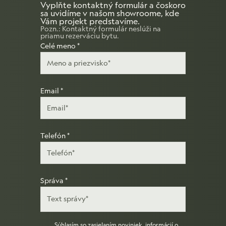
Vyplňte kontaktný formulár a čoskoro
sa uvidíme v našom showroome, kde
Vám projekt predstavíme.
Pozn.: Kontaktný formulár neslúži na
priamu rezerváciu bytu.
Celé meno
*
Email
*
Telefón
*
Správa
*
Súhlasím
so zasielaním noviniek, informácií o