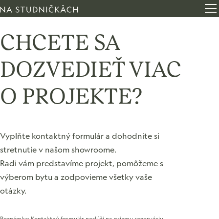
Otv
CHCETE SA
DOZVEDIEŤ VIAC
O PROJEKTE?
Vyplňte kontaktný formulár a dohodnite si
stretnutie v našom showroome.
Radi vám predstavíme projekt, pomôžeme s
výberom bytu a zodpovieme všetky vaše
otázky.
Poznámka: Kontaktný formulár neslúži na priamu rezerváciu