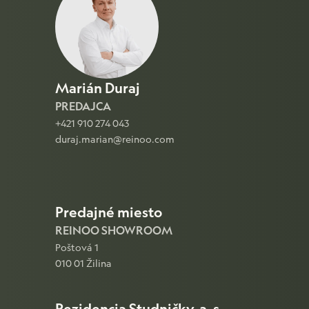
Marián Duraj
PREDAJCA
+421 910 274 043
duraj.marian@reinoo.com
Predajné miesto
REINOO SHOWROOM
Poštová 1
010 01 Žilina
Rezidencia Studničky, a. s.