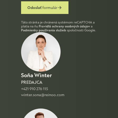
Odoslať
formulár
Táto stránka je chránená systémom reCAPTCHA a
platia na ňu
Pravidlá ochrany osobných údajov
a
Podmienky používania služieb
spoločnosti Google.
Soňa Winter
PREDAJCA
+421 910 276 115
winter.sona@reinoo.com