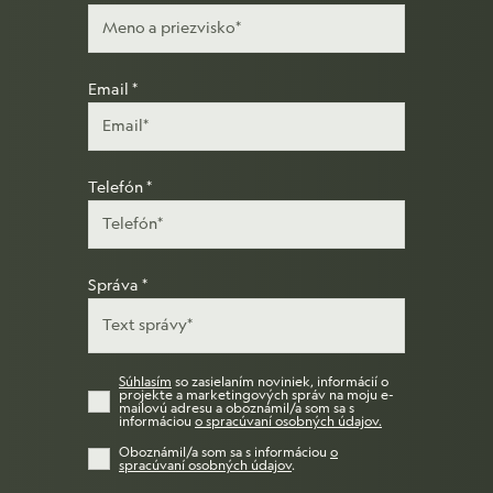
Email
*
Telefón
*
Správa
*
Súhlasím
so zasielaním noviniek, informácií o
projekte a marketingových správ na moju e-
mailovú adresu a oboznámil/a som sa s
informáciou
o spracúvaní osobných údajov
.
Oboznámil/a som sa s informáciou
o
spracúvaní osobných údajov
.